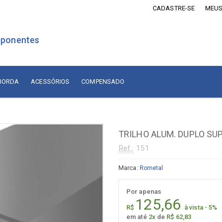
CADASTRE-SE
MEUS
ponentes
 BORDA
ACESSÓRIOS
COMPENSADO
is Revestidos com Madeira
Lâminas de Madeira
MDF Revestido com Madeira
TRILHO ALUM. DUPLO SUP
sórios
Naturais Nacionais
Ref.:
151
Naturais Importadas
sórios
Marca:
Rometal
Recompostas
ados
Por apenas
Compensado
diça
125,66
R$
à vista - 5%
adiça
Compensado Naval Revestido
em até
2x
de
R$ 62,83