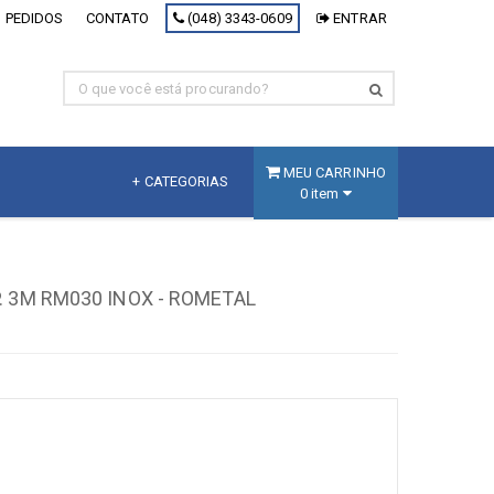
 PEDIDOS
CONTATO
(048) 3343-0609
ENTRAR
MEU CARRINHO
+ CATEGORIAS
0 item
MDF
Fracionado
. 3M RM030 INOX - ROMETAL
MDF Branco
MDF Decorativo
MDF Cru
Painel Inteligente
[+] Ver todos