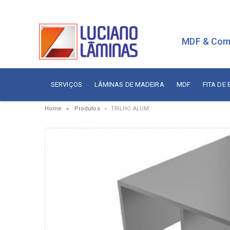
MDF & Com
SERVIÇOS
LÂMINAS DE MADEIRA
MDF
FITA DE
Home
Produtos
TRILHO ALUM.
Serviços
Painé
Fita de Borda
Aces
Branca
Aces
Sudati
Aram
Arauco
Cola
Berneck
Corre
Duratex
Dobr