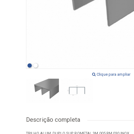
[+] Ver todos
[+] V
Clique para ampliar
Descrição completa
TRILHO ALUM. DUPLO SUP. ROMETAL 3M 005 RM 030 INOX