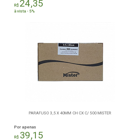
24,35
R$
à vista - 5%
PARAFUSO 3,5 X 40MM CH CX C/ 500 MISTER
Por apenas
39,15
R$