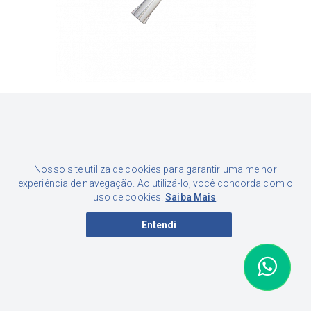
BUCHA FIX 06MM CARTELA C/ 020 UNIDADES
Por apenas
7,02
R$
Nosso site utiliza de cookies para garantir uma melhor
à vista - 5%
experiência de navegação. Ao utilizá-lo, você concorda com o
uso de cookies.
Saiba Mais
.
Entendi