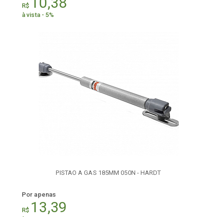
10,38
R$
à vista - 5%
PISTAO A GAS 185MM 050N - HARDT
Por apenas
13,39
R$