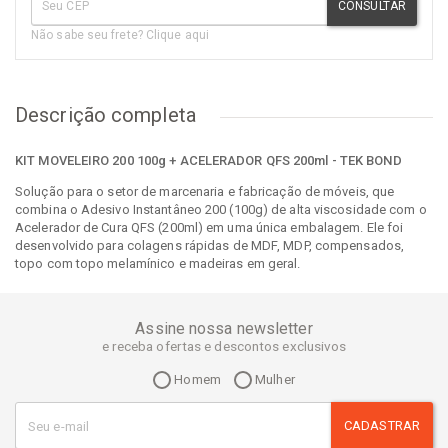
CONSULTAR
Não sabe seu frete? Clique aqui
Descrição completa
KIT MOVELEIRO 200 100g + ACELERADOR QFS 200ml - TEK BOND
Solução para o setor de marcenaria e fabricação de móveis, que
combina o Adesivo Instantâneo 200 (100g) de alta viscosidade com o
Acelerador de Cura QFS (200ml) em uma única embalagem. Ele foi
desenvolvido para colagens rápidas de MDF, MDP, compensados,
topo com topo melamínico e madeiras em geral.
Assine nossa newsletter
e receba ofertas e descontos exclusivos
Homem
Mulher
CADASTRAR