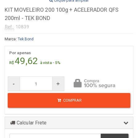
Clique para ampliar
KIT MOVELEIRO 200 100g + ACELERADOR QFS
200ml - TEK BOND
Ref.:
10839
Marca:
Tek Bond
Por apenas
49,62
R$
à vista - 5%
-
+
COMPRAR
Calcular Frete