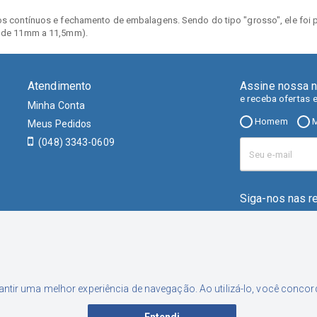
os contínuos e fechamento de embalagens. Sendo do tipo "grosso", ele foi 
a de 11mm a 11,5mm).
Atendimento
Assine nossa n
e receba ofertas 
Minha Conta
Homem
M
Meus Pedidos
(048) 3343-0609
Siga-nos nas r
rantir uma melhor experiência de navegação. Ao utilizá-lo, você conc