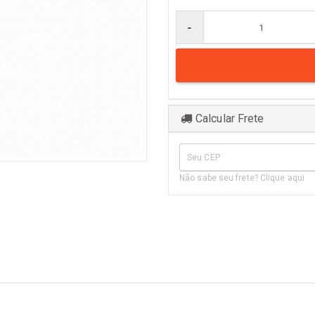
er todos
Naval
-
Comum
Calcular Frete
Não sabe seu frete? Clique aqui