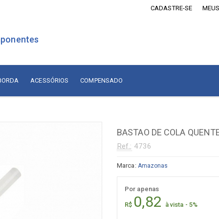
CADASTRE-SE
MEUS
ponentes
 BORDA
ACESSÓRIOS
COMPENSADO
is Revestidos com Madeira
Lâminas de Madeira
MDF Revestido com Madeira
BASTAO DE COLA QUENT
sórios
Naturais Nacionais
Ref.:
4736
Naturais Importadas
sórios
Marca:
Amazonas
Recompostas
ados
Por apenas
Compensado
diça
0,82
R$
à vista - 5%
adiça
Compensado Naval Revestido