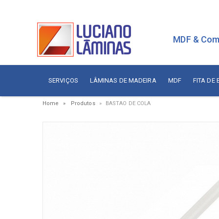
MDF & Com
SERVIÇOS
LÂMINAS DE MADEIRA
MDF
FITA DE
Home
Produtos
BASTAO DE COLA
Serviços
Painé
Fita de Borda
Aces
Branca
Aces
Sudati
Aram
Arauco
Cola
Berneck
Corre
Duratex
Dobr