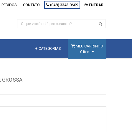
 PEDIDOS
CONTATO
(048) 3343-0609
ENTRAR
MEU CARRINHO
+ CATEGORIAS
0 item
MDF
Fracionado
E GROSSA
MDF Branco
MDF Decorativo
MDF Cru
Painel Inteligente
[+] Ver todos