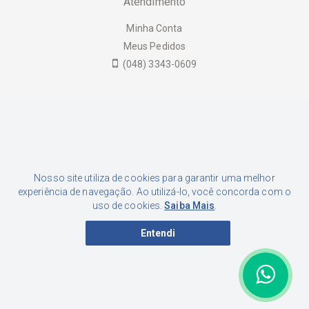
Atendimento
Minha Conta
Meus Pedidos
(048) 3343-0609
Formas de Pagamento
Nosso site utiliza de cookies para garantir uma melhor
experiência de navegação. Ao utilizá-lo, você concorda com o
uso de cookies.
Saiba Mais
.
Entendi
Luciane Junckes Farias Eireli | CNPJ: 02.015.433/0001-46 |
Inscrição Estadual: 253.556.449 | Endereço: Rua Nereu Neto
Capistrano, 280. Fazenda Santo Antônio, São José - SC