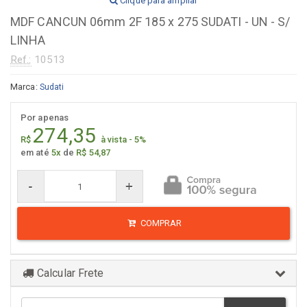
Clique para ampliar
MDF CANCUN 06mm 2F 185 x 275 SUDATI - UN - S/
LINHA
Ref.:
10513
Marca:
Sudati
Por apenas
274,35
R$
à vista - 5%
em até
5x
de
R$ 54,87
-
+
COMPRAR
Calcular Frete