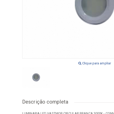
[+] Ver todos
[+] V
Clique para ampliar
Descrição completa
LUMINARIA LED VASTMOB CIRCULAR BRANCA 3000K - CON