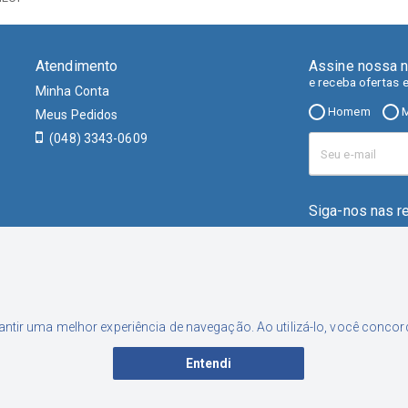
Atendimento
Assine nossa n
e receba ofertas 
Minha Conta
Homem
M
Meus Pedidos
(048) 3343-0609
Siga-nos nas r
rantir uma melhor experiência de navegação. Ao utilizá-lo, você conc
Entendi