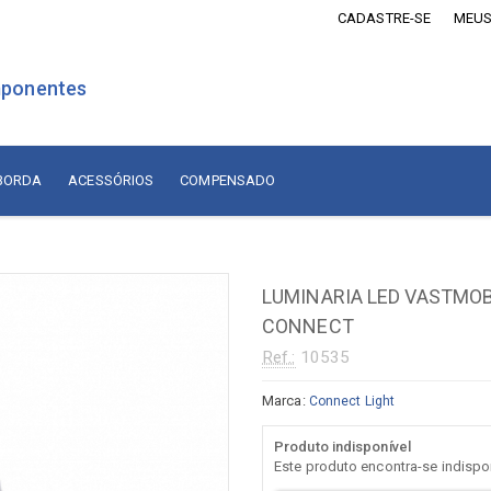
CADASTRE-SE
MEUS
ponentes
 BORDA
ACESSÓRIOS
COMPENSADO
is Revestidos com Madeira
Lâminas de Madeira
MDF Revestido com Madeira
LUMINARIA LED VASTMOB
sórios
Naturais Nacionais
CONNECT
Naturais Importadas
sórios
Ref.:
10535
Recompostas
ados
Marca:
Connect Light
Compensado
diça
Produto indisponível
Este produto encontra-se indisp
adiça
Compensado Naval Revestido