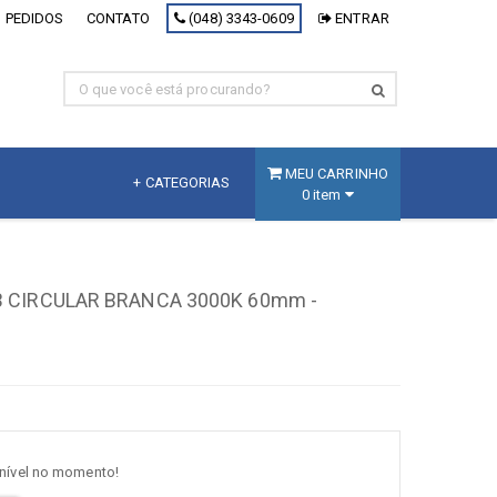
 PEDIDOS
CONTATO
(048) 3343-0609
ENTRAR
MEU CARRINHO
+ CATEGORIAS
0 item
MDF
Fracionado
 CIRCULAR BRANCA 3000K 60mm -
MDF Branco
MDF Decorativo
MDF Cru
Painel Inteligente
[+] Ver todos
onível no momento!