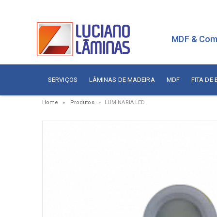
MDF & Com
SERVIÇOS
LÂMINAS DE MADEIRA
MDF
FITA DE
Home
Produtos
LUMINARIA LED
Serviços
Painé
Fita de Borda
Aces
Branca
Aces
Sudati
Aram
Arauco
Cola
Berneck
Corre
Duratex
Dobr