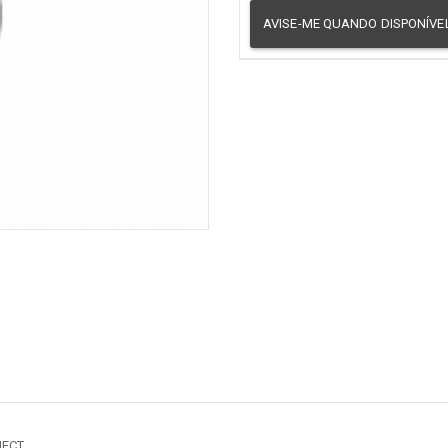
er todos
Naval
AVISE-ME QUANDO DISPONÍVE
Comum
NECT