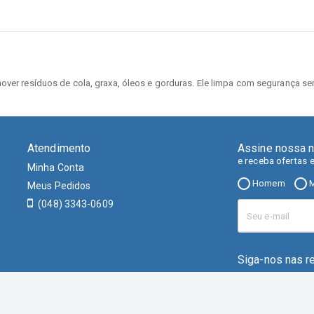
over resíduos de cola, graxa, óleos e gorduras. Ele limpa com segurança se
Atendimento
Assine nossa n
e receba ofertas 
Minha Conta
Homem
M
Meus Pedidos
(048) 3343-0609
Siga-nos nas r