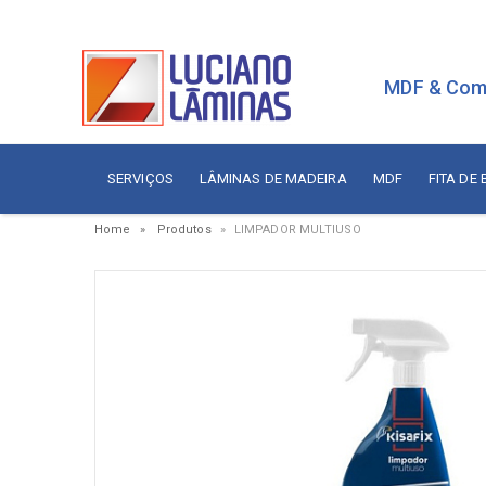
MDF & Com
SERVIÇOS
LÂMINAS DE MADEIRA
MDF
FITA DE
Home
Produtos
LIMPADOR MULTIUSO
Serviços
Painé
Fita de Borda
Aces
Branca
Aces
Sudati
Aram
Arauco
Cola
Berneck
Corre
Duratex
Dobr