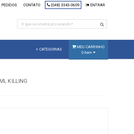
 PEDIDOS
CONTATO
(048) 3343-0609
ENTRAR
MEU CARRINHO
+ CATEGORIAS
0 item
MDF
Fracionado
ML KILLING
MDF Branco
MDF Decorativo
MDF Cru
Painel Inteligente
[+] Ver todos