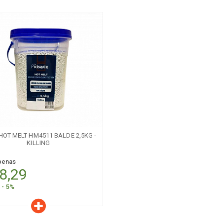
aracterísticas
Quantidade:
-
HOT MELT HM4511 BALDE 2,5KG -
KILLING
penas
8,29
a - 5%