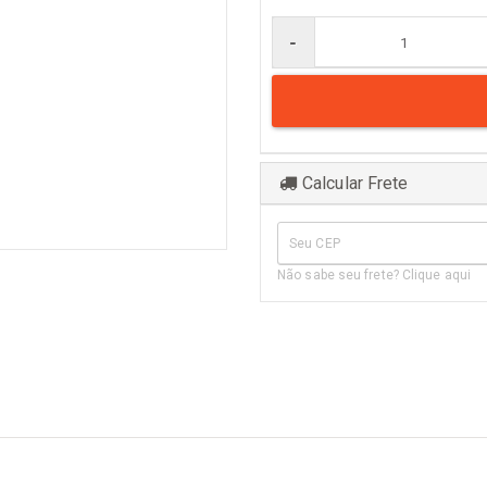
er todos
Naval
-
Comum
Calcular Frete
Não sabe seu frete? Clique aqui