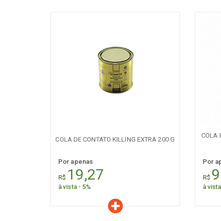
Características
C
Quantidade:
+
-
+
COLA 
COLA DE CONTATO KILLING EXTRA 200 G
Por apenas
Por a
19,27
9
R$
R$
à vista - 5%
à vist