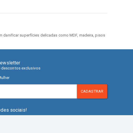
m danificar superfícies delicadas como MDF, madeira, pisos
ewsletter
e descontos exclusivos
ulher
CADASTRAR
edes sociais!