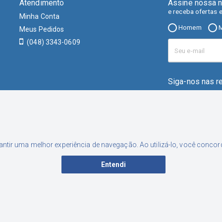
Atendimento
Assine nossa n
e receba ofertas 
Minha Conta
Homem
M
Meus Pedidos
(048) 3343-0609
Siga-nos nas r
rantir uma melhor experiência de navegação. Ao utilizá-lo, você conc
Entendi
001-46 | Inscrição Estadual: 253.556.449 | Endereço: Rua Nereu Neto Ca