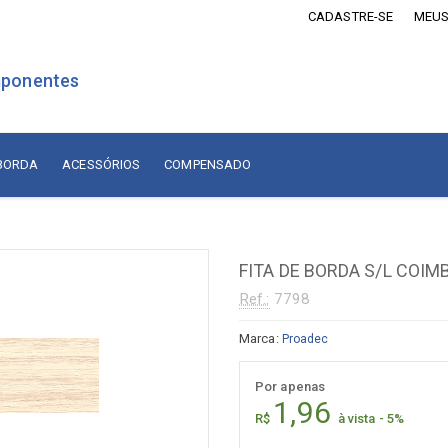
CADASTRE-SE
MEUS
ponentes
 BORDA
ACESSÓRIOS
COMPENSADO
is Revestidos com Madeira
Lâminas de Madeira
MDF Revestido com Madeira
FITA DE BORDA S/L COIMB
sórios
Naturais Nacionais
Ref.:
7798
Naturais Importadas
sórios
Marca:
Proadec
Recompostas
ados
Por apenas
Compensado
diça
1,96
R$
à vista - 5%
adiça
Compensado Naval Revestido