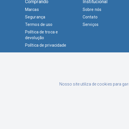
Comprando
Institucional
Marcas
Sobre nós
Segurança
Contato
Termos de uso
Serviços
Política de troca e
devolução
Política de privacidade
Formas de Pagamento
Nosso site utiliza de cookies para ga
Luciane Junckes Farias Eireli | CNPJ: 02.015.433/0