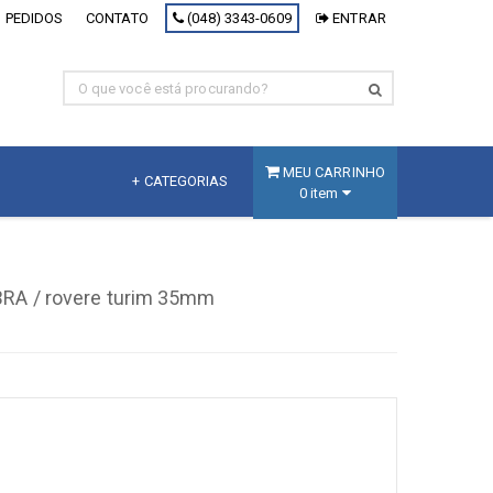
 PEDIDOS
CONTATO
(048) 3343-0609
ENTRAR
MEU CARRINHO
+ CATEGORIAS
0 item
MDF
Fracionado
RA / rovere turim 35mm
MDF Branco
MDF Decorativo
MDF Cru
Painel Inteligente
[+] Ver todos