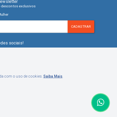
ewsletter
e descontos exclusivos
ulher
CADASTRAR
edes sociais!
orda com o uso de cookies.
Saiba Mais
.
pistrano, 280. Fazenda Santo Antônio, São José - SC