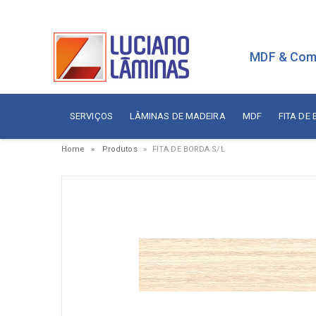
MDF & Com
SERVIÇOS
LÂMINAS DE MADEIRA
MDF
FITA DE
Home
Produtos
FITA DE BORDA S/L
Serviços
Painé
Fita de Borda
Aces
Branca
Aces
Sudati
Aram
Arauco
Cola
Berneck
Corre
Duratex
Dobr